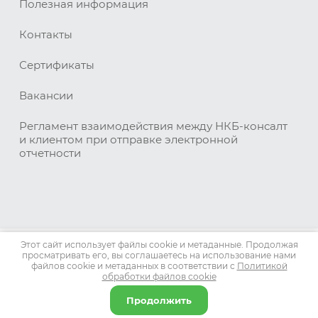
Полезная информация
Контакты
Сертификаты
Вакансии
Регламент взаимодействия между НКБ-консалт
и клиентом при отправке электронной
отчетности
Этот сайт использует файлы cookie и метаданные. Продолжая
Copyright © 2022 - 2023
просматривать его, вы соглашаетесь на использование нами
ИНН: 7841443518
файлов cookie и метаданных в соответствии с
Политикой
ОГРН: 1117847149078
обработки файлов cookie
Политика конфиденциальности
Продолжить
сделать сайт
в megagroup.ru